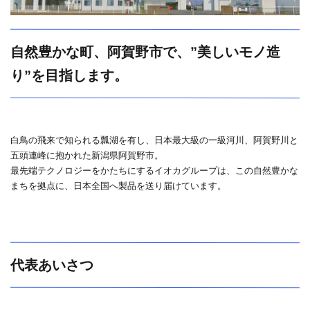
TEL.0250-62-7880
【イオカ精密工業株式会社】
〒959-2003
新潟県阿賀野市安野町 12-45
TEL.0250-62-1324
自然豊かな町、阿賀野市で、”美しいモノ造
り”を目指します。
白鳥の飛来で知られる瓢湖を有し、日本最大級の一級河川、阿賀野川と
五頭連峰に抱かれた新潟県阿賀野市。
最先端テクノロジーをかたちにするイオカグループは、この自然豊かな
まちを拠点に、日本全国へ製品を送り届けています。
代表あいさつ