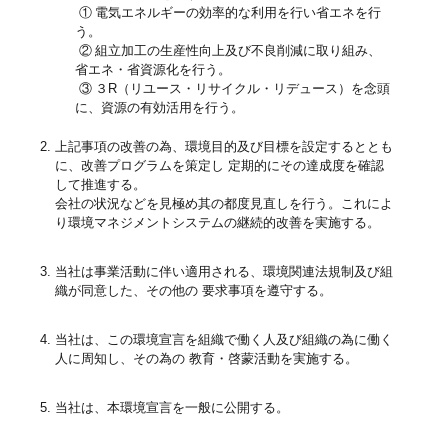
①
電気エネルギーの効率的な利用を行い省エネを行
う。
②
組立加工の生産性向上及び不良削減に取り組み、
省エネ・省資源化を行う。
③
３R（リユース・リサイクル・リデュース）を念頭
に、資源の有効活用を行う。
上記事項の改善の為、環境目的及び目標を設定するととも
に、改善プログラムを策定し 定期的にその達成度を確認
して推進する。
会社の状況などを見極め其の都度見直しを行う。これによ
り環境マネジメントシステムの継続的改善を実施する。
当社は事業活動に伴い適用される、環境関連法規制及び組
織が同意した、その他の 要求事項を遵守する。
当社は、この環境宣言を組織で働く人及び組織の為に働く
人に周知し、その為の 教育・啓蒙活動を実施する。
当社は、本環境宣言を一般に公開する。